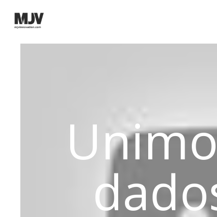
Unim
dados