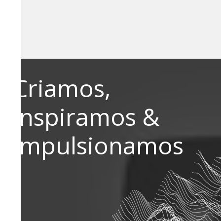
Criamos,
inspiramos &
impulsionamos