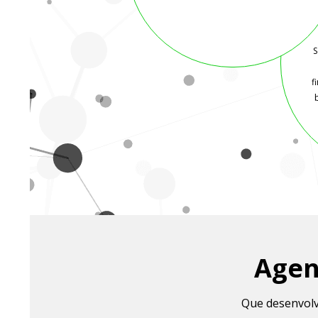
S
f
Agen
Que desenvolv